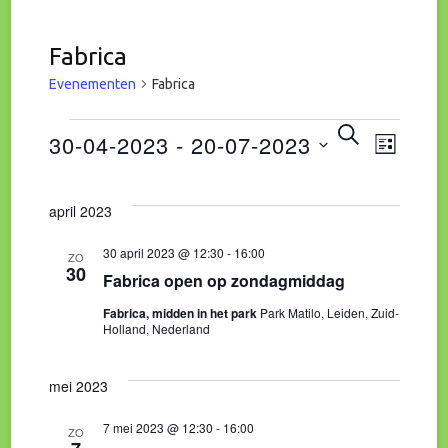
Fabrica
Evenementen
Fabrica
Eve
Evenementen
Evene
ZOEKEN
30-04-2023
 - 
20-07-2023
LIJST
wee
Zoeke
Selecteer
navi
april 2023
een
en
datum.
30 april 2023 @ 12:30
-
16:00
ZO
30
Fabrica open op zondagmiddag
weerg
Fabrica, midden in het park
Park Matilo, Leiden, Zuid-
naviga
Holland, Nederland
mei 2023
7 mei 2023 @ 12:30
-
16:00
ZO