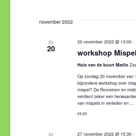
november 2022
20 november 2022 @ 13:00
-
ZO
20
workshop Mispe
Huis van de buurt Matilo
Zaa
Op zondag 20 november van 13
bijzondere workshop over misp
mispel? De Romeinen en midde
verdient zeker een herwaarde
van mispels in verleden en …
€6,50
27 november 2022 @ 15:30
-
ZO