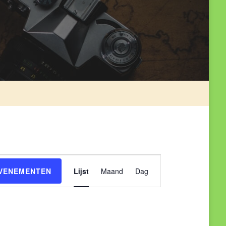
Evenement
EVENEMENTEN
Lijst
Maand
Dag
weergaven
navigatie