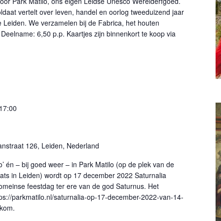
oor Park Matilo, ons eigen Leidse Unesco Werelderfgoed.
daat vertelt over leven, handel en oorlog tweeduizend jaar
je Leiden. We verzamelen bij de Fabrica, het houten
Deelname: 6,50 p.p. Kaartjes zijn binnenkort te koop via
17:00
nstraat 126, Leiden, Nederland
o’ én – bij goed weer – in Park Matilo (op de plek van de
ats in Leiden) wordt op 17 december 2022 Saturnalia
omeinse feestdag ter ere van de god Saturnus. Het
ps://parkmatilo.nl/saturnalia-op-17-december-2022-van-14-
lkom.