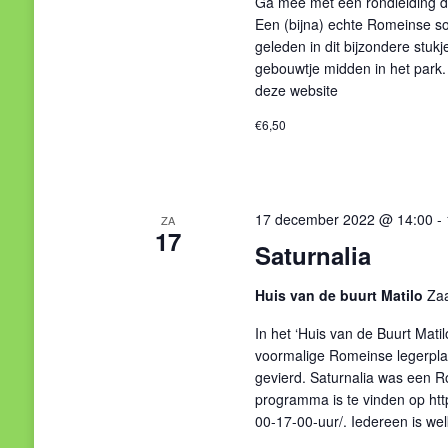
Ga mee met een rondleiding d
Een (bijna) echte Romeinse sol
geleden in dit bijzondere stuk
gebouwtje midden in het park. 
deze website
€6,50
17 december 2022 @ 14:00
-
ZA
17
Saturnalia
Huis van de buurt Matilo
Zaa
In het ‘Huis van de Buurt Matil
voormalige Romeinse legerpla
gevierd. Saturnalia was een R
programma is te vinden op htt
00-17-00-uur/. Iedereen is we