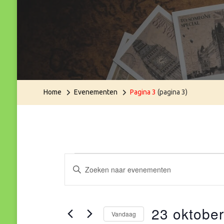
Home
Evenementen
Pagina 3
(pagina 3)
Evenementen
Evenementen
Vul
een
Zoeken
keyword
23 oktobe
en
in.
Vandaag