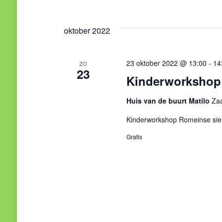
Zoek
Selecteer
weergeven
voor
een
Evenementen
oktober 2022
navigatie
datum.
met
keyword.
23 oktober 2022 @ 13:00
-
14
ZO
23
Kinderworkshop
Huis van de buurt Matilo
Zaa
Kinderworkshop Romeinse si
Gratis