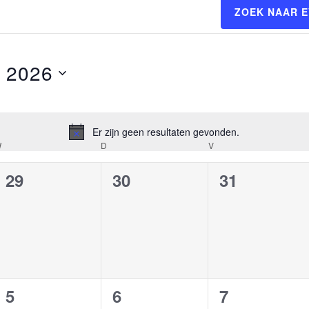
ZOEK NAAR 
 2026
Er zijn geen resultaten gevonden.
Bericht
W
WOENSDAG
D
DONDERDAG
V
VRIJDAG
0
0
0
29
30
31
,
evenementen,
evenementen,
evenement
0
0
0
5
6
7