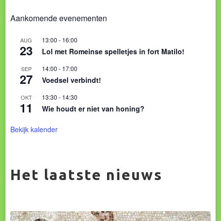
Aankomende evenementen
13:00
-
16:00
AUG
23
Lol met Romeinse spelletjes in fort Matilo!
14:00
-
17:00
SEP
27
Voedsel verbindt!
13:30
-
14:30
OKT
11
Wie houdt er niet van honing?
Bekijk kalender
Het laatste nieuws