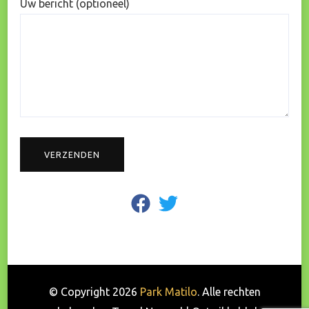
Uw bericht (optioneel)
fab
fab
fa-
fa-
facebook
twitter
© Copyright 2026
Park Matilo
. Alle rechten