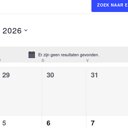
ZOEK NAAR 
 2026
Er zijn geen resultaten gevonden.
Bericht
W
WOENSDAG
D
DONDERDAG
V
VRIJDAG
0
0
0
29
30
31
,
evenementen,
evenementen,
evenement
0
0
0
5
6
7