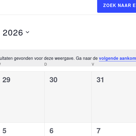
ZOEK NAAR 
 2026
esultaten gevonden voor deze weergave. Ga naar de
volgende aankom
Bericht
W
WOENSDAG
D
DONDERDAG
V
VRIJDAG
0
0
0
29
30
31
,
evenementen,
evenementen,
evenement
0
0
0
5
6
7