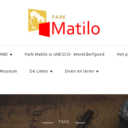
AND
Park Matilo is UNESCO- Werelderfgoed
Het p
Museum
De Limes
Doen en leren
TAGS