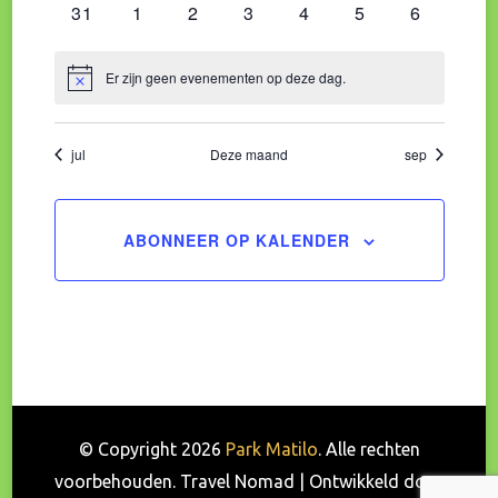
0
0
0
0
0
0
0
31
1
2
3
4
5
6
evenementen
evenementen
evenementen
evenementen
evenementen
evenementen
evenemen
Er zijn geen evenementen op deze dag.
Bericht
jul
Deze maand
sep
ABONNEER OP KALENDER
© Copyright 2026
Park Matilo
. Alle rechten
voorbehouden.
Travel Nomad | Ontwikkeld door