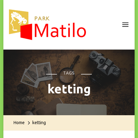
Park Matilo
TAGS
ketting
Home
ketting