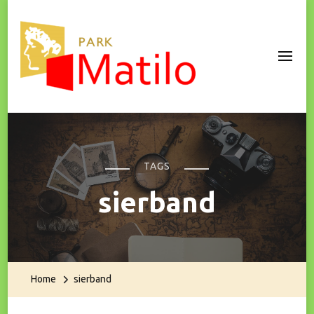
Park Matilo
TAGS
sierband
Home
sierband