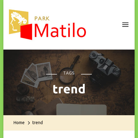
Park Matilo
TAGS
trend
Home
trend