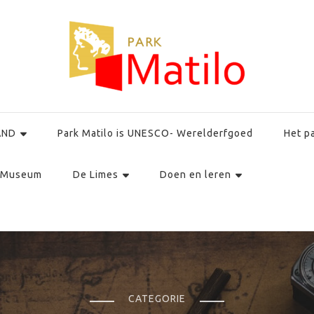
AND
Park Matilo is UNESCO- Werelderfgoed
Het p
Museum
De Limes
Doen en leren
CATEGORIE