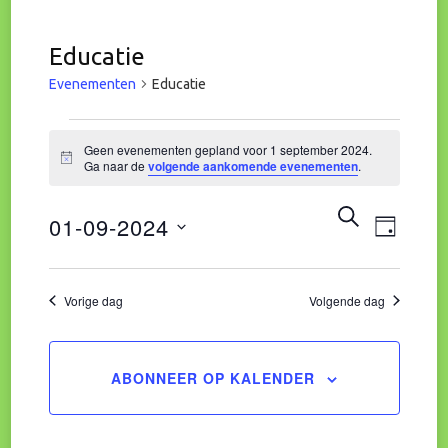
Educatie
Evenementen
Educatie
Evenementen
Geen evenementen gepland voor 1 september 2024.
Bericht
Ga naar de
volgende aankomende evenementen
.
in
Eve
Evene
ZOEKEN
01-09-2024
1
DAG
wee
Zoeke
Selecteer
september
navi
een
Vorige dag
Volgende dag
en
datum.
2024
weerg
ABONNEER OP KALENDER
naviga