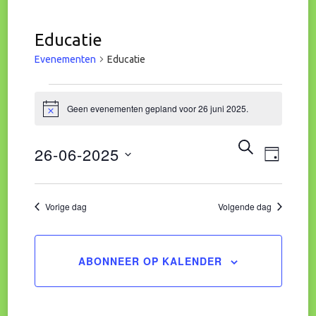
Educatie
Evenementen
Educatie
Evenementen
Geen evenementen gepland voor 26 juni 2025.
Bericht
in
Eve
Evene
ZOEKEN
26-06-2025
DAG
26
wee
Zoeke
Selecteer
juni
navi
een
Vorige dag
Volgende dag
en
datum.
2025
weerg
ABONNEER OP KALENDER
naviga