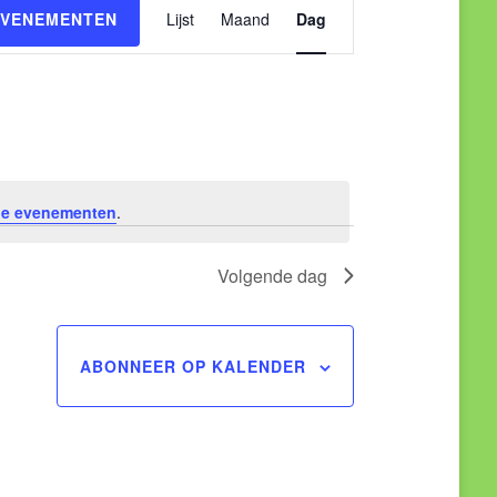
Evenement
EVENEMENTEN
Lijst
Maand
Dag
weergaven
navigatie
e evenementen
.
Volgende dag
ABONNEER OP KALENDER