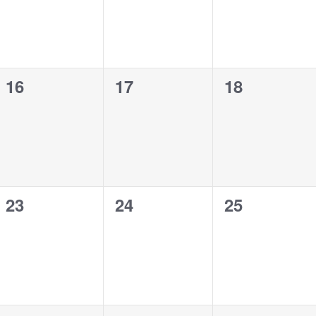
0
0
0
16
17
18
,
evenementen,
evenementen,
evenement
0
0
0
23
24
25
,
evenementen,
evenementen,
evenement