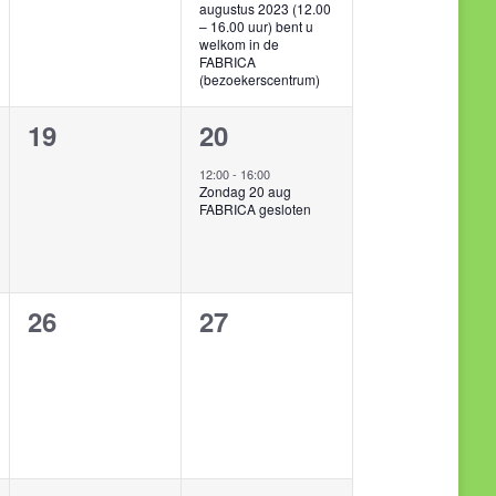
augustus 2023 (12.00
– 16.00 uur) bent u
welkom in de
FABRICA
(bezoekerscentrum)
0
1
19
20
en,
evenementen,
evenement,
12:00
-
16:00
Zondag 20 aug
FABRICA gesloten
0
0
26
27
en,
evenementen,
evenementen,