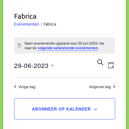
Fabrica
Evenementen
Fabrica
Evenementen
Geen evenementen gepland voor 29 juni 2023. Ga
Bericht
naar de
volgende aankomende evenementen
.
in
Eve
Evene
ZOEKEN
29-06-2023
29
DAG
wee
Zoeke
Selecteer
juni
navi
een
Vorige dag
Volgende dag
en
datum.
2023
weerg
ABONNEER OP KALENDER
naviga