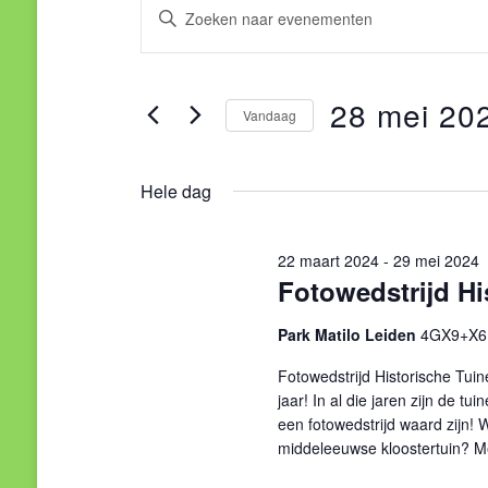
Evenementen
Evenementen
Vul
een
in
Zoeken
keyword
28
28 mei 20
en
in.
Vandaag
Zoek
mei
Selecteer
weergeven
voor
een
Hele dag
Evenementen
2024
navigatie
datum.
met
22 maart 2024
-
29 mei 2024
keyword.
Fotowedstrijd Hi
Park Matilo Leiden
4GX9+X6 
Fotowedstrijd Historische Tuin
jaar! In al die jaren zijn de 
een fotowedstrijd waard zijn!
middeleeuwse kloostertuin? M