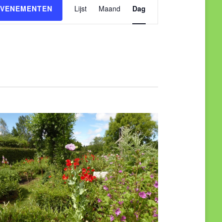
Evenement
EVENEMENTEN
Lijst
Maand
Dag
weergaven
navigatie