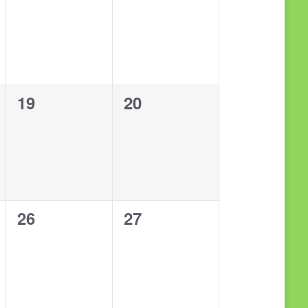
en,
evenementen,
evenementen,
0
0
19
20
en,
evenementen,
evenementen,
0
0
26
27
en,
evenementen,
evenementen,