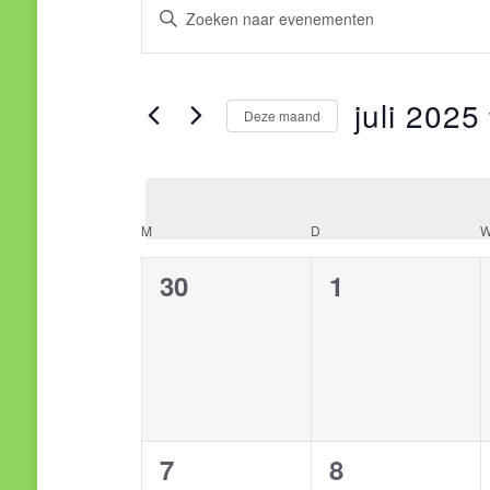
Evenementen
Evenementen
Vul
een
Zoeken
keyword
juli 2025
en
in.
Deze maand
Zoek
Selecteer
weergeven
voor
een
Evenementen
navigatie
datum.
M
MAANDAG
D
DINSDAG
met
Kalender
keyword.
0
0
30
1
van
evenementen,
evenementen
Evenementen
0
0
7
8