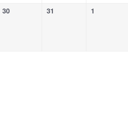
0
0
0
30
31
1
,
evenementen,
evenementen,
evenement