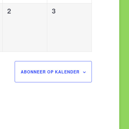
0
0
2
3
en,
evenementen,
evenementen,
ABONNEER OP KALENDER