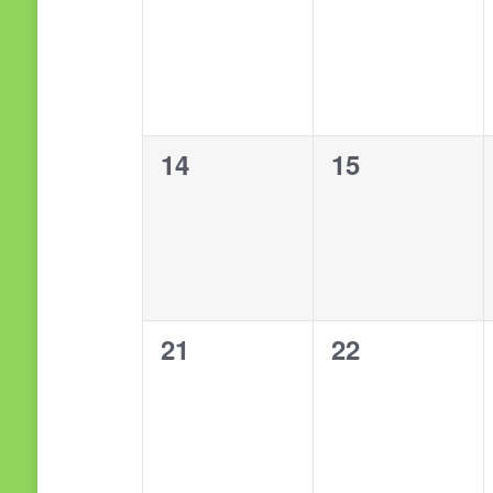
evenementen,
evenementen
0
0
14
15
evenementen,
evenementen
0
0
21
22
evenementen,
evenementen