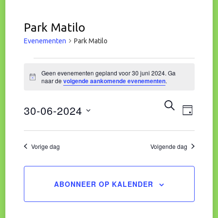
Park Matilo
Evenementen
Park Matilo
Evenementen
Geen evenementen gepland voor 30 juni 2024. Ga
Bericht
naar de
volgende aankomende evenementen
.
in
Eve
Evene
ZOEKEN
30-06-2024
30
DAG
wee
Zoeke
Selecteer
juni
navi
een
Vorige dag
Volgende dag
en
datum.
2024
weerg
ABONNEER OP KALENDER
naviga