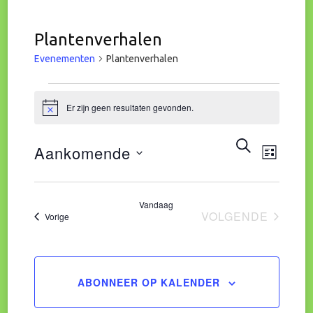
Plantenverhalen
Evenementen
Plantenverhalen
Evenementen
Er zijn geen resultaten gevonden.
Bericht
Eve
Evene
ZOEKEN
Aankomende
LIJST
wee
Zoeke
Selecteer
navi
een
Vandaag
en
VOLGENDE
Evenementen
Vorige
datum.
EVENEMENT
weerg
naviga
ABONNEER OP KALENDER