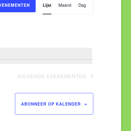
Evenement
EVENEMENTEN
Lijst
Maand
Dag
weergaven
navigatie
VOLGENDE
EVENEMENTEN
ABONNEER OP KALENDER