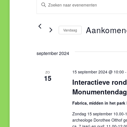
Evenementen
Evenementen
Vul
een
Zoeken
keyword
Aankomen
en
in.
Vandaag
Zoek
Selecteer
weergeven
voor
een
Evenementen
september 2024
navigatie
datum.
met
keyword.
15 september 2024 @ 10:00
ZO
15
Interactieve ron
Monumentendag
Fabrica, midden in het park
Zondag 15 september 10.00-
archeologe Dorothee Olthof gee
ca. 7 jaar) en oud: 11.00-12