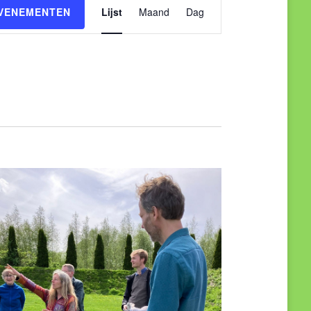
Evenement
EVENEMENTEN
Lijst
Maand
Dag
weergaven
navigatie