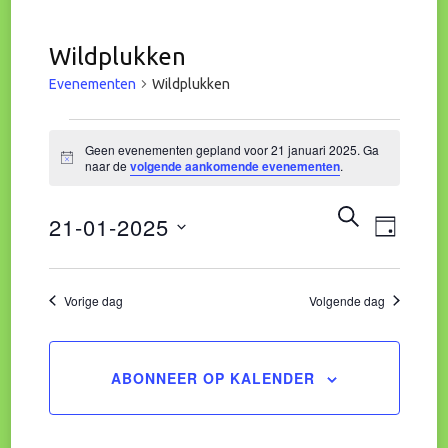
Wildplukken
Evenementen
Wildplukken
Evenementen
Geen evenementen gepland voor 21 januari 2025. Ga
Bericht
naar de
volgende aankomende evenementen
.
in
Eve
Evene
ZOEKEN
21-01-2025
21
DAG
wee
Zoeke
Selecteer
januari
navi
een
Vorige dag
Volgende dag
en
datum.
2025
weerg
ABONNEER OP KALENDER
naviga