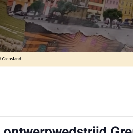
jd Grensland
ng ontwerpwedstrijd Gr