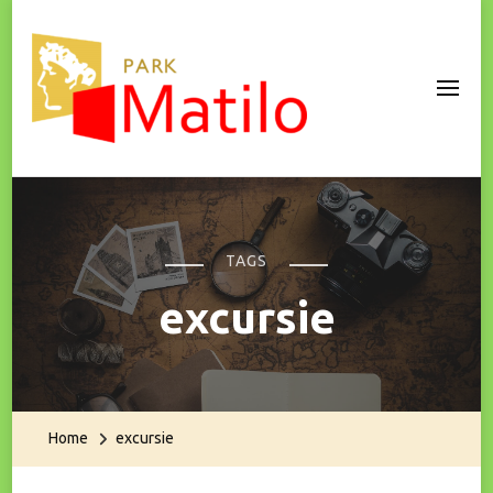
Park Matilo
TAGS
excursie
Home
excursie