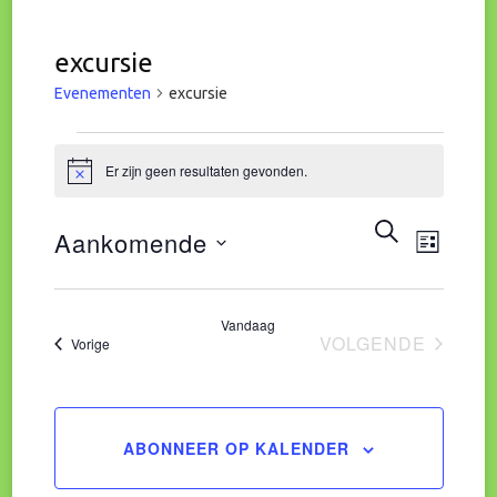
excursie
Evenementen
excursie
Evenementen
Er zijn geen resultaten gevonden.
Bericht
Eve
Evene
ZOEKEN
Aankomende
LIJST
wee
Zoeke
Selecteer
navi
een
Vandaag
en
VOLGENDE
Evenementen
Vorige
datum.
EVENEMENT
weerg
naviga
ABONNEER OP KALENDER