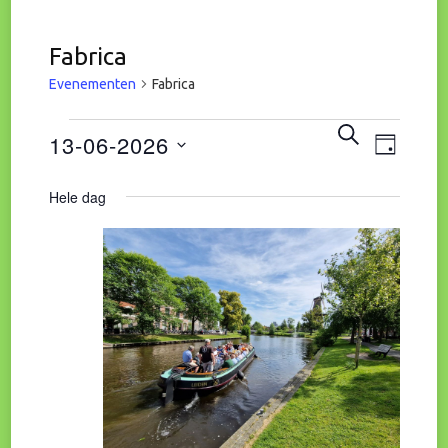
Fabrica
Evenementen
Fabrica
Eve
Evenementen
Evene
ZOEKEN
13-06-2026
DAG
wee
in
Zoeke
Selecteer
Hele dag
navi
een
13
en
datum.
juni
weerg
2026
naviga