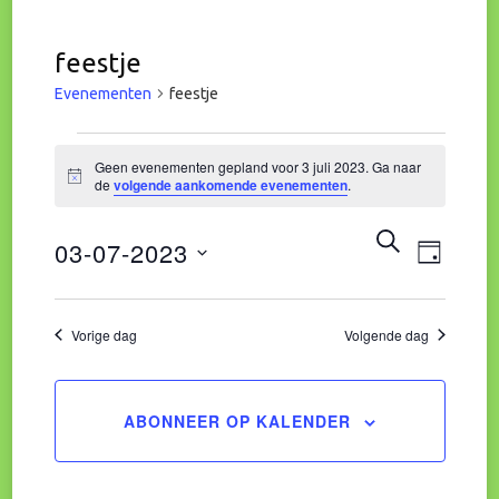
feestje
Evenementen
feestje
Evenementen
Geen evenementen gepland voor 3 juli 2023. Ga naar
Bericht
de
volgende aankomende evenementen
.
in
Eve
Evene
ZOEKEN
03-07-2023
3
DAG
wee
Zoeke
Selecteer
juli
navi
een
Vorige dag
Volgende dag
en
datum.
2023
weerg
ABONNEER OP KALENDER
naviga