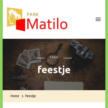
Park Matilo
TAGS
feestje
Home
feestje