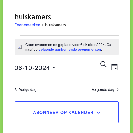
huiskamers
Evenementen
huiskamers
Evenementen
Geen evenementen gepland voor 6 oktober 2024. Ga
Bericht
naar de
volgende aankomende evenementen
.
in
Eve
Evene
ZOEKEN
06-10-2024
6
DAG
wee
Zoeke
Selecteer
oktober
navi
een
Vorige dag
Volgende dag
en
datum.
2024
weerg
ABONNEER OP KALENDER
naviga