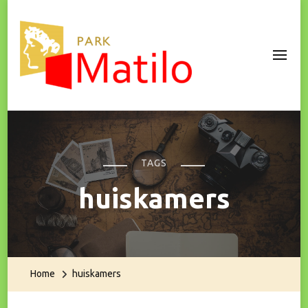
Park Matilo
TAGS
huiskamers
Home
huiskamers