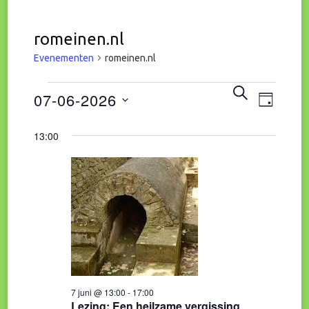
romeinen.nl
Evenementen
romeinen.nl
Eve
Evenementen
Evene
ZOEKEN
07-06-2026
DAG
wee
in
Zoeke
Selecteer
13:00
navi
een
7
en
datum.
juni
weerg
2026
naviga
7 juni @ 13:00
-
17:00
Lezing: Een heilzame vergissing