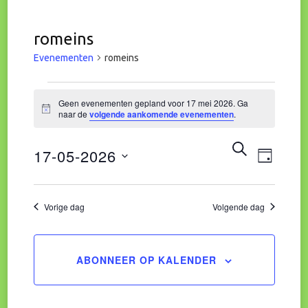
romeins
Evenementen
romeins
Evenementen
Geen evenementen gepland voor 17 mei 2026. Ga
Bericht
naar de
volgende aankomende evenementen
.
in
Eve
Evene
ZOEKEN
17-05-2026
17
DAG
wee
Zoeke
Selecteer
mei
navi
een
Vorige dag
Volgende dag
en
datum.
2026
weerg
ABONNEER OP KALENDER
naviga