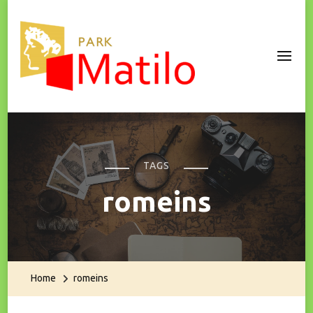
Park Matilo
TAGS
romeins
Home
romeins