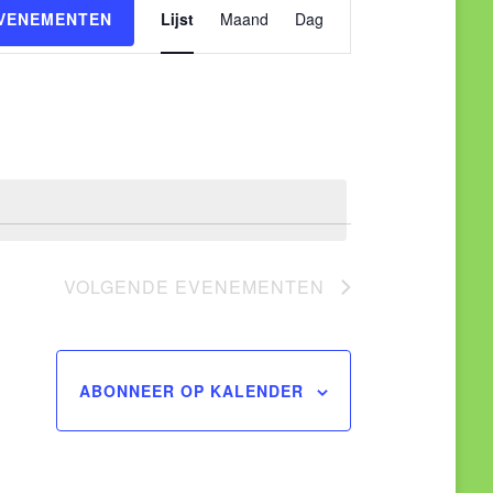
Evenement
EVENEMENTEN
Lijst
Maand
Dag
weergaven
navigatie
VOLGENDE
EVENEMENTEN
ABONNEER OP KALENDER