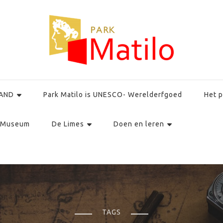
AND
Park Matilo is UNESCO- Werelderfgoed
Het p
Museum
De Limes
Doen en leren
TAGS