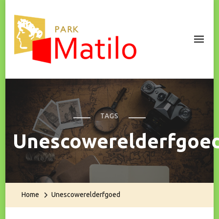
Park Matilo
TAGS
Unescowerelderfgoe
Home
Unescowerelderfgoed