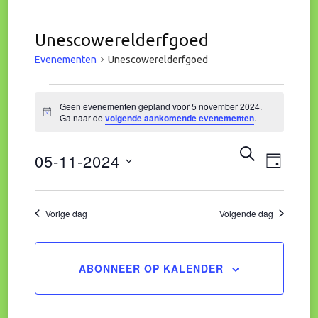
Unescowerelderfgoed
Evenementen
Unescowerelderfgoed
Evenementen
Geen evenementen gepland voor 5 november 2024.
Bericht
Ga naar de
volgende aankomende evenementen
.
in
Eve
Evene
ZOEKEN
05-11-2024
5
DAG
wee
Zoeke
Selecteer
november
navi
een
Vorige dag
Volgende dag
en
datum.
2024
weerg
ABONNEER OP KALENDER
naviga