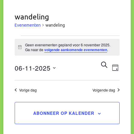
wandeling
Evenementen
wandeling
Evenementen
Geen evenementen gepland voor 6 november 2025.
Bericht
Ga naar de
volgende aankomende evenementen
.
in
Eve
Evene
ZOEKEN
06-11-2025
6
DAG
wee
Zoeke
Selecteer
november
navi
een
Vorige dag
Volgende dag
en
datum.
2025
weerg
ABONNEER OP KALENDER
naviga