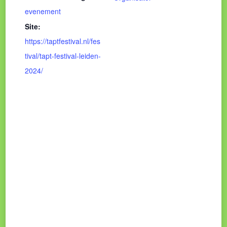
evenement
Site:
https://taptfestival.nl/fes
tival/tapt-festival-leiden-
2024/