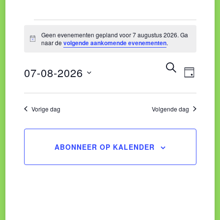
Evenementen
Geen evenementen gepland voor 7 augustus 2026. Ga
Bericht
naar de
volgende aankomende evenementen
.
in
Eve
Evene
ZOEKEN
07-08-2026
DAG
wee
Zoeke
Selecteer
7
navi
een
Vorige dag
Volgende dag
en
datum.
augustus
weerg
ABONNEER OP KALENDER
naviga
2026