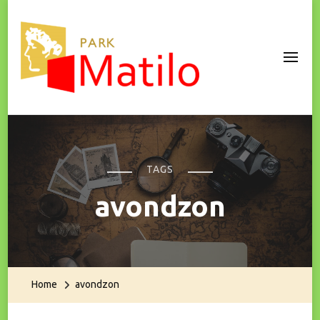
Park Matilo
TAGS
avondzon
Home
avondzon