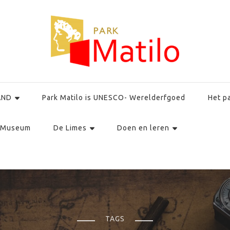
AND
Park Matilo is UNESCO- Werelderfgoed
Het p
Museum
De Limes
Doen en leren
TAGS