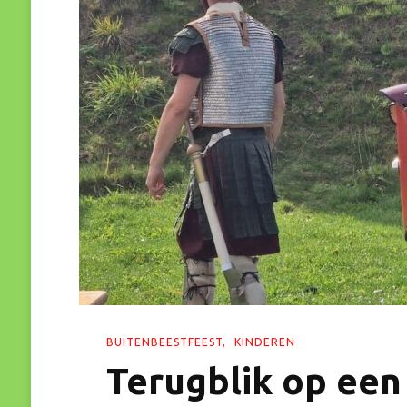
BUITENBEESTFEEST
KINDEREN
Terugblik op ee