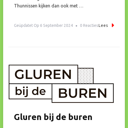
Thunnissen kijken dan ook met …
Op
Geüpdatet Op
6 September 2024
0 Reacties
Lees
Ontspannen
Hondenpoot-
En
Foot(d)printfesti
Gluren bij de buren