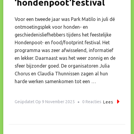
‘hondenpoot’festival
Voor een tweede jaar was Park Matilo in juli dé
ontmoetingsplek voor honden- en
geschiedenisliefhebbers tijdens het feestelijke
Hondenpoot- en food/footprint festival. Het
programma was zeer afwisselend, informatief
en lekker. Daarnaast was het weer zonnig en de
sfeer bijzonder goed. De organisatoren Julia
Chorus en Claudia Thunnissen zagen al hun
harde werken samenkomen tot een …
Op
Geüpdatet Op
9 November 2025
0 Reacties
Lees
Terugblik
Op
Een