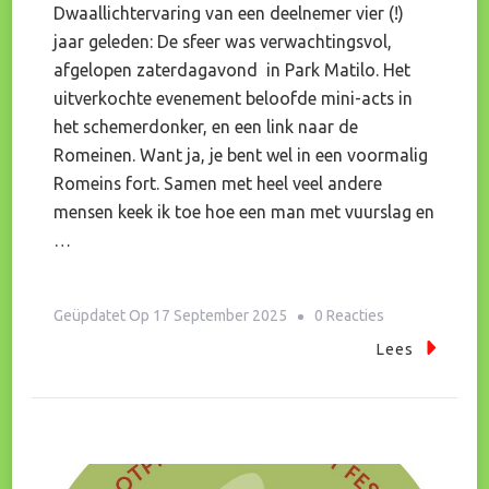
Dwaallichtervaring van een deelnemer vier (!)
jaar geleden: De sfeer was verwachtingsvol,
afgelopen zaterdagavond in Park Matilo. Het
uitverkochte evenement beloofde mini-acts in
het schemerdonker, en een link naar de
Romeinen. Want ja, je bent wel in een voormalig
Romeins fort. Samen met heel veel andere
mensen keek ik toe hoe een man met vuurslag en
…
Op
Geüpdatet Op
17 September 2025
0 Reacties
Festival
Lees
‘Dwaallicht’-
Ervaringstocht
In
De