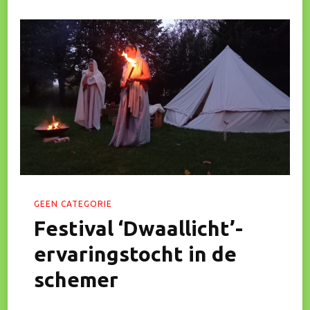
Romeinse
Zomer:
‘hondenpoot’fest
GEEN CATEGORIE
Festival ‘Dwaallicht’-
ervaringstocht in de
schemer