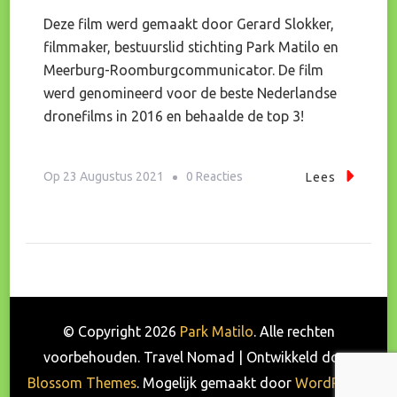
Deze film werd gemaakt door Gerard Slokker,
filmmaker, bestuurslid stichting Park Matilo en
Meerburg-Roomburgcommunicator. De film
werd genomineerd voor de beste Nederlandse
dronefilms in 2016 en behaalde de top 3!
Op
Op
23 Augustus 2021
0 Reacties
Lees
Terug
Naar
Het
Jaar
150
In
© Copyright 2026
Park Matilo
. Alle rechten
Park
voorbehouden.
Travel Nomad | Ontwikkeld door
Matilo
Blossom Themes
. Mogelijk gemaakt door
WordPress
.