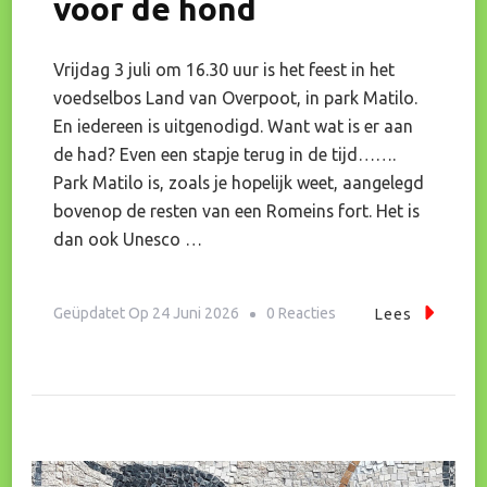
voor de hond
Vrijdag 3 juli om 16.30 uur is het feest in het
voedselbos Land van Overpoot, in park Matilo.
En iedereen is uitgenodigd. Want wat is er aan
de had? Even een stapje terug in de tijd…….
Park Matilo is, zoals je hopelijk weet, aangelegd
bovenop de resten van een Romeins fort. Het is
dan ook Unesco …
Op
Geüpdatet Op
24 Juni 2026
0 Reacties
Lees
Niet
Poepen
En
Plassen
Hier,