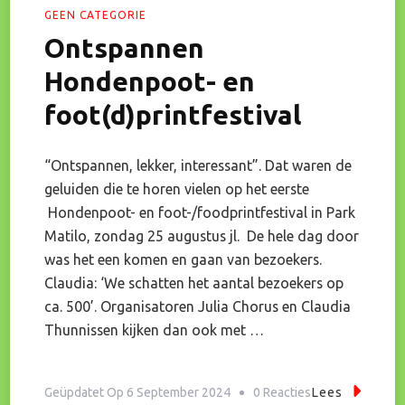
GEEN CATEGORIE
Ontspannen
Hondenpoot- en
foot(d)printfestival
“Ontspannen, lekker, interessant”. Dat waren de
geluiden die te horen vielen op het eerste
Hondenpoot- en foot-/foodprintfestival in Park
Matilo, zondag 25 augustus jl. De hele dag door
was het een komen en gaan van bezoekers.
Claudia: ‘We schatten het aantal bezoekers op
ca. 500’. Organisatoren Julia Chorus en Claudia
Thunnissen kijken dan ook met …
Op
Geüpdatet Op
6 September 2024
0 Reacties
Lees