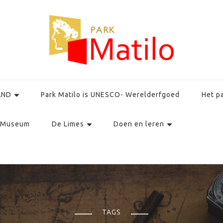
AND
Park Matilo is UNESCO- Werelderfgoed
Het p
Museum
De Limes
Doen en leren
TAGS