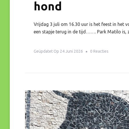
hond
Vrijdag 3 juli om 16.30 uur is het feest in he
een stapje terug in de tijd……. Park Matilo is
Op
Geüpdatet Op
24 Juni 2026
0 Reacties
Niet
Poepen
En
Plassen
Hier,
Pas
Op!
Kunstwerk
Voor