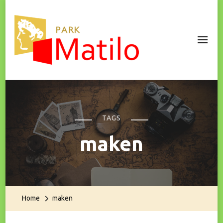
Park Matilo
TAGS
maken
Home
maken