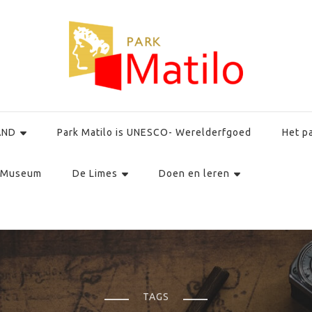
AND
Park Matilo is UNESCO- Werelderfgoed
Het p
Museum
De Limes
Doen en leren
TAGS