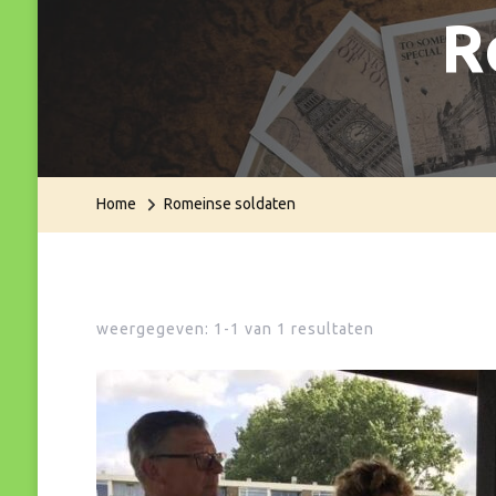
R
Home
Romeinse soldaten
weergegeven: 1-1 van 1 resultaten