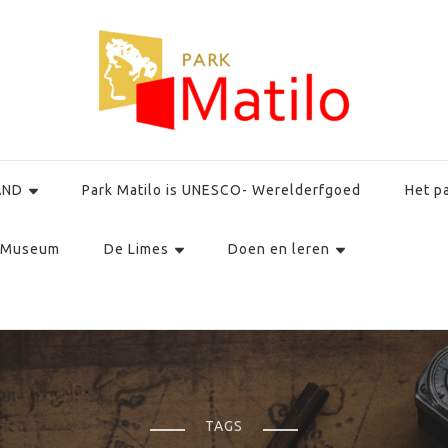
AND
Park Matilo is UNESCO- Werelderfgoed
Het p
Museum
De Limes
Doen en leren
TAGS