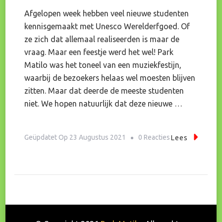
Afgelopen week hebben veel nieuwe studenten
kennisgemaakt met Unesco Werelderfgoed. Of
ze zich dat allemaal realiseerden is maar de
vraag. Maar een feestje werd het wel! Park
Matilo was het toneel van een muziekfestijn,
waarbij de bezoekers helaas wel moesten blijven
zitten. Maar dat deerde de meeste studenten
niet. We hopen natuurlijk dat deze nieuwe …
Op
Geüpdatet Op
23 Augustus 2021
0 Reacties
Lees
El
Cid
Viert
Feestje
In