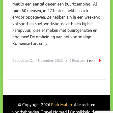
Matilo een aantal dagen een buurtcamping. Al
ruim 60 mensen, in 27 tenten, hebben zich
ervoor opgegeven. Ze hebben zin in een weekend
vol sport en spel, workshops, verhalen bij het
kampvuur, plezier maken met buurtgenoten en
nog mee! De omheining van het voormalige
Romeinse fort en …
Op
Geüpdatet Op
4 November 2022
0 Reacties
Lees
Buurtcamping
Loopt
Vol
© Copyright 2026
Park Matilo
. Alle rechten
voorbehouden.
Travel Nomad | Ontwikkeld door