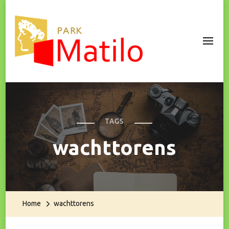
Park Matilo
TAGS
wachttorens
Home
wachttorens