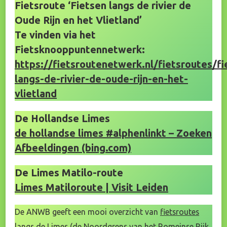
Fietsroute ‘Fietsen langs de rivier de
Oude Rijn en het Vlietland’
Te vinden via het
Fietsknooppuntennetwerk:
https://fietsroutenetwerk.nl/fietsroutes/fi
langs-de-rivier-de-oude-rijn-en-het-
vlietland
De Hollandse Limes
de hollandse limes #alphenlinkt – Zoeken
Afbeeldingen (bing.com)
De Limes Matilo-route
Limes Matiloroute | Visit Leiden
De ANWB geeft een mooi overzicht van
fietsroutes
langs de Limes
(de Noordgrens van het Romeinse Rijk.