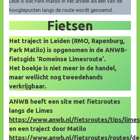
Leuk is dat Park Matilo in het artikel als één van de
hoogtepunten langs de route wordt genoemd.
Fietsen
Het traject in Leiden (RMO, Rapenburg,
Park Matilo) is opgenomen in de ANWB-
fietsgids ‘Romeinse Limesroute’.
Het boekje is niet meer in de handel,
maar wellicht nog tweedehands
verkrijgbaar.
ANWB heeft een site met fietsroutes
langs de Limes
https://www.anwb.nl/fietsroutes/tips/lime
en een traject door Matilo
https://www.anwb.nl/fietsroutes/routes/de