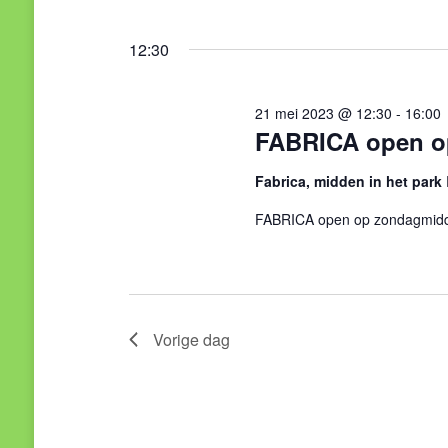
Zoek
Selecteer
weergeven
21
voor
een
12:30
Evenementen
navigatie
datum.
met
mei
21 mei 2023 @ 12:30
-
16:00
keyword.
FABRICA open o
2023
Fabrica, midden in het park
FABRICA open op zondagmid
Vorige dag