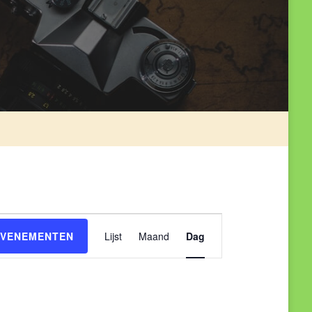
Evenement
EVENEMENTEN
Lijst
Maand
Dag
weergaven
navigatie