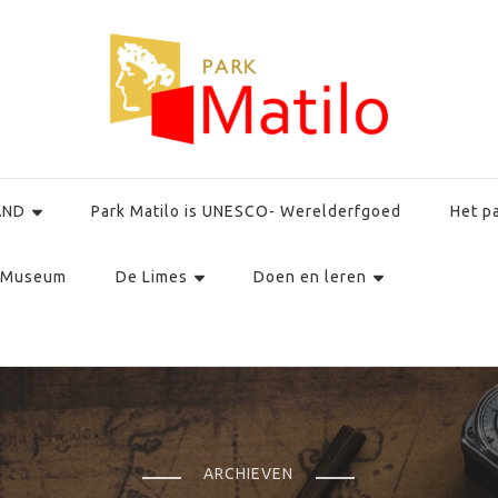
AND
Park Matilo is UNESCO- Werelderfgoed
Het p
Museum
De Limes
Doen en leren
ARCHIEVEN