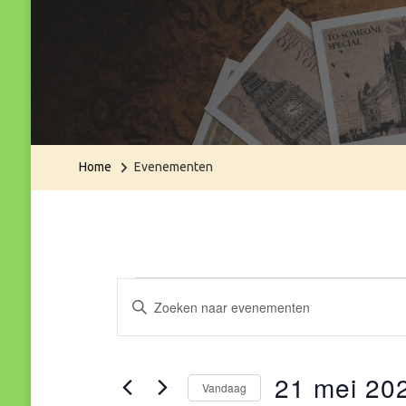
Home
Evenementen
Evenementen
Evenementen
Vul
een
Zoeken
keyword
in
21 mei 20
en
in.
Vandaag