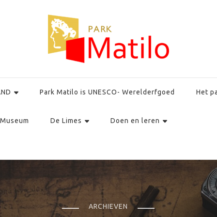
AND
Park Matilo is UNESCO- Werelderfgoed
Het p
Museum
De Limes
Doen en leren
ARCHIEVEN