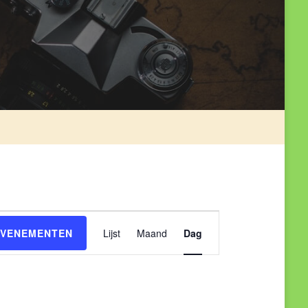
Evenement
EVENEMENTEN
Lijst
Maand
Dag
weergaven
navigatie