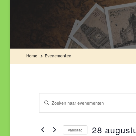
Home
Evenementen
Evenementen
Evenementen
Vul
een
Zoeken
keyword
in
28 august
en
in.
Vandaag